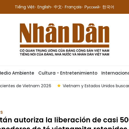
Tiếng Việt
English
中文
Français
Русский
한국어
Medio Ambiente
Cultura - Entretenimiento
Internacion
icientes de Vietnam 2026
Vietnam y Estados Unidos buscan
OS
tán autoriza la liberación de casi 5