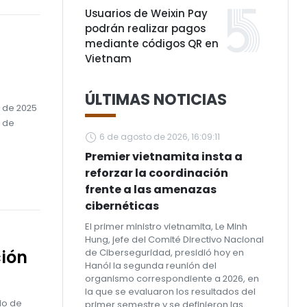
Usuarios de Weixin Pay
podrán realizar pagos
mediante códigos QR en
Vietnam
ÚLTIMAS NOTICIAS
 de 2025
o de
6 de agosto de 2026, 16:09:11
Premier vietnamita insta a
reforzar la coordinación
frente a las amenazas
cibernéticas
El primer ministro vietnamita, Le Minh
Hung, jefe del Comité Directivo Nacional
ión
de Ciberseguridad, presidió hoy en
Hanói la segunda reunión del
organismo correspondiente a 2026, en
la que se evaluaron los resultados del
cio de
primer semestre y se definieron las