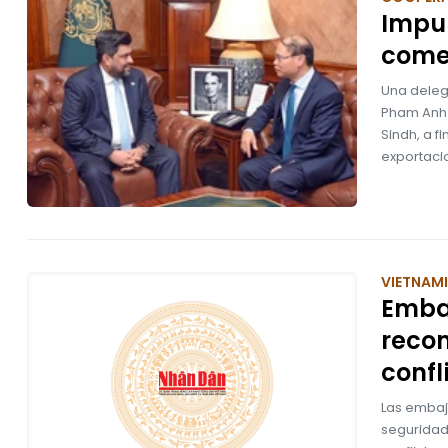
Impu
comer
Una deleg
Pham Anh T
Sindh, a f
exportacio
VIETNAM
Emba
reco
confl
Las embaj
seguridad