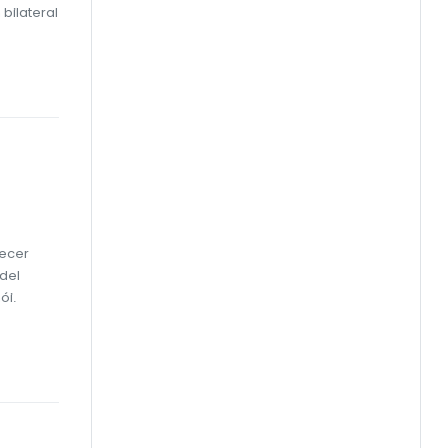
bilateral
lecer
 del
ói.