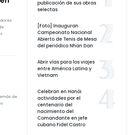
 en
publicación de sus obras
selectas
edores
[Foto] Inauguran
de
Campeonato Nacional
as
Abierto de Tenis de Mesa
del periódico Nhan Dan
Abrir vías para los viajes
entre América Latina y
Vietnam
Celebran en Hanói
Además de
actividades por el
io
centenario del
nacimiento del
Comandante en jefe
cubano Fidel Castro