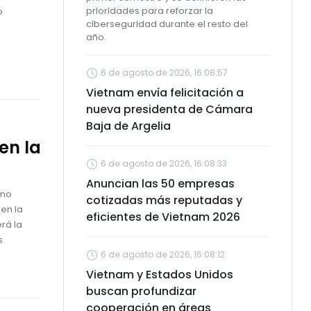
prioridades para reforzar la
o
ciberseguridad durante el resto del
año.
6 de agosto de 2026, 16:08:57
Vietnam envía felicitación a
nueva presidenta de Cámara
Baja de Argelia
en la
6 de agosto de 2026, 16:08:33
Anuncian las 50 empresas
omo
cotizadas más reputadas y
en la
eficientes de Vietnam 2026
rá la
s
6 de agosto de 2026, 16:08:12
Vietnam y Estados Unidos
buscan profundizar
cooperación en áreas