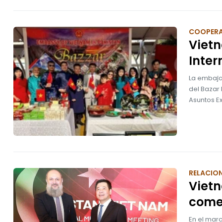
COOPER
Vietn
Inter
La embaja
del Bazar 
Asuntos Ex
RELACION
Viet
come
En el marc