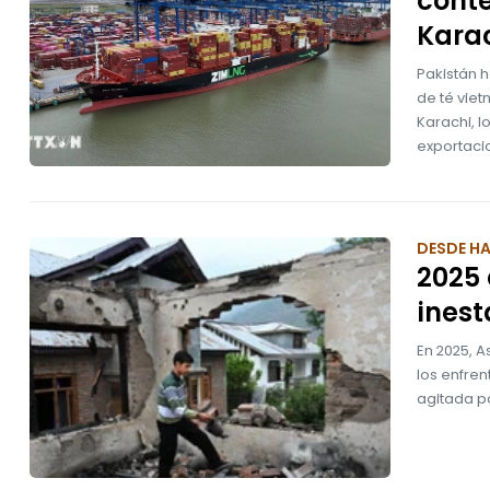
conte
Kara
Pakistán 
de té vie
Karachi, l
exportaci
DESDE H
2025 
inest
En 2025, A
los enfren
agitada p