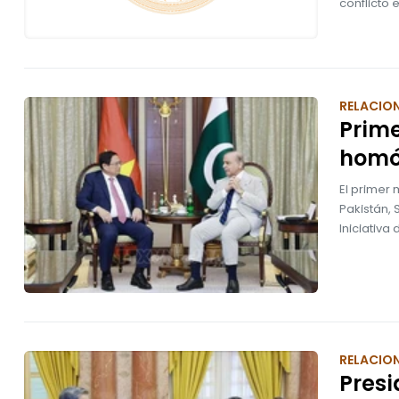
conflicto 
RELACION
Prime
homó
El primer
Pakistán, 
Iniciativa 
RELACION
Presi