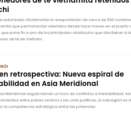
nedores de té vietnamita retenidos
chi
ha autorizado oficialmente la reexportación de cerca de 500 conten
tnamita que permanecían retenidos desde hace meses en el puerto 
o que pone fin a uno de los principales obstáculos que afectaban a l
ones de té de Vietnam.
ANÓI
en retrospectiva: Nueva espiral de
abilidad en Asia Meridional
sia Meridional seguía siendo un foco de conflictos e inestabilidad. 
tamientos entre países vecinos y las crisis políticas, la subregión se v
or la competencia estratégica entre las potencias.