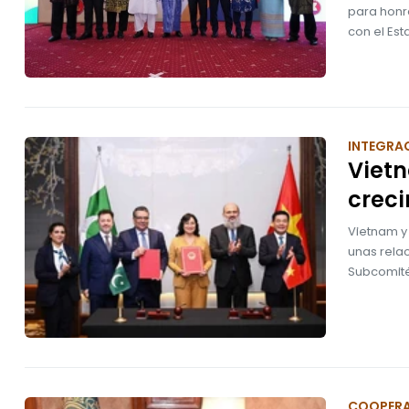
para honra
con el Est
INTEGRA
Viet
creci
Vietnam y 
unas relac
Subcomité
COOPER