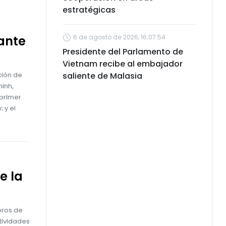
estratégicas
ante
6 de agosto de 2026, 16:07:54
Presidente del Parlamento de
Vietnam recibe al embajador
ción de
saliente de Malasia
hinh,
 primer
 y el
e la
bros de
tividades