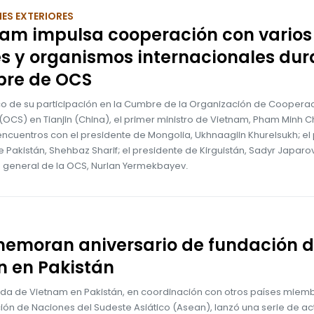
ES EXTERIORES
nam impulsa cooperación con varios
s y organismos internacionales dur
re de OCS
co de su participación en la Cumbre de la Organización de Coopera
OCS) en Tianjin (China), el primer ministro de Vietnam, Pham Minh C
ncuentros con el presidente de Mongolia, Ukhnaagiin Khurelsukh; el
e Pakistán, Shehbaz Sharif; el presidente de Kirguistán, Sadyr Japarov;
o general de la OCS, Nurlan Yermekbayev.
emoran aniversario de fundación d
n en Pakistán
da de Vietnam en Pakistán, en coordinación con otros países miem
ión de Naciones del Sudeste Asiático (Asean), lanzó una serie de ac