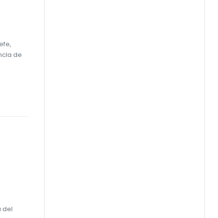
efe,
ncia de
e
 del