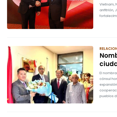
Vietnam, 
anfitrión,
fortaleci
RELACION
Nombr
ciuda
El nombra
cónsul ho
expansión 
cooperació
pueblos d