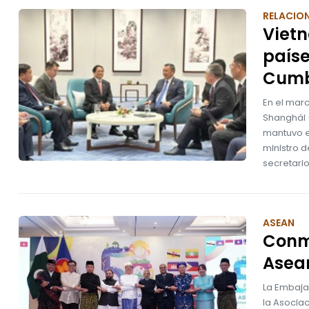
RELACION
Viet
paíse
Cumb
En el mar
Shanghái (
mantuvo e
ministro d
secretari
ASEAN
Conm
Asea
La Embaja
la Asociac