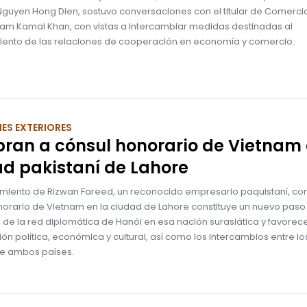
Nguyen Hong Dien, sostuvo conversaciones con el titular de Comerci
 Jam Kamal Khan, con vistas a intercambiar medidas destinadas al
miento de las relaciones de cooperación en economía y comercio.
ES EXTERIORES
an a cónsul honorario de Vietnam 
d pakistaní de Lahore
miento de Rizwan Fareed, un reconocido empresario paquistaní, c
norario de Vietnam en la ciudad de Lahore constituye un nuevo paso 
de la red diplomática de Hanói en esa nación surasiática y favorece
n política, económica y cultural, así como los intercambios entre lo
e ambos países.