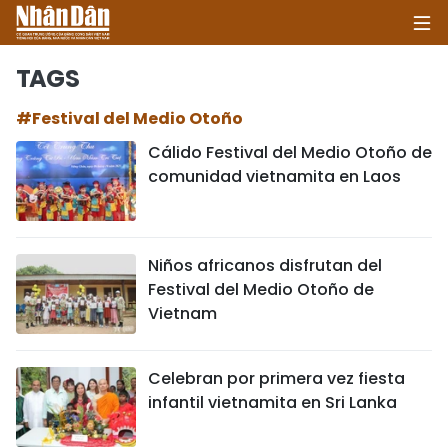
TAGS
#Festival del Medio Otoño
INICIO
Cálido Festival del Medio Otoño de
comunidad vietnamita en Laos
POLÍTICA
ECONOMÍA
Niños africanos disfrutan del
SOCIEDAD
Festival del Medio Otoño de
Vietnam
SALUD - MEDIO AMBIENTE
CULTURA - ENTRETENIMIENTO
Celebran por primera vez fiesta
infantil vietnamita en Sri Lanka
INTERNACIONAL