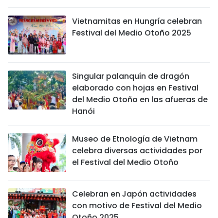
DEPORTES
Vietnamitas en Hungría celebran
Festival del Medio Otoño 2025
VIAJES
PUENTE DE AMISTAD
Singular palanquín de dragón
HISTORIAS MULTIMEDIA
elaborado con hojas en Festival
del Medio Otoño en las afueras de
FOTOGRAFÍA
Hanói
¿QUIÉNES SOMOS?
Museo de Etnología de Vietnam
celebra diversas actividades por
TIẾNG VIỆT
el Festival del Medio Otoño
ENGLISH
Celebran en Japón actividades
con motivo de Festival del Medio
中文
Otoño 2025