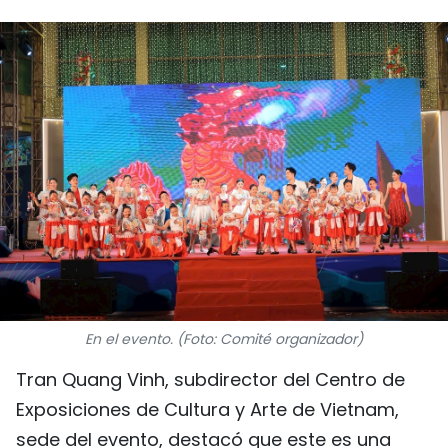
DEPORTES
VIAJES
PUENTE DE AMISTAD
HISTORIAS MULTIMEDIA
FOTOGRAFÍA
¿QUIÉNES SOMOS?
TIẾNG VIỆT
En el evento. (Foto: Comité organizador)
ENGLISH
Tran Quang Vinh, subdirector del Centro de
Exposiciones de Cultura y Arte de Vietnam,
中文
sede del evento, destacó que este es una