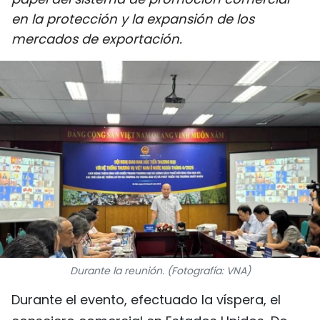
DEPORTES
en la protección y la expansión de los
mercados de exportación.
VIAJES
PUENTE DE AMISTAD
HISTORIAS MULTIMEDIA
FOTOGRAFÍA
¿QUIÉNES SOMOS?
TIẾNG VIỆT
ENGLISH
Durante la reunión. (Fotografía: VNA)
Durante el evento, efectuado la víspera, el
中文