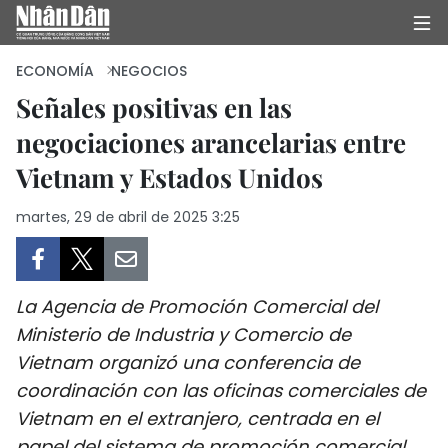
ECONOMÍA
NEGOCIOS
Señales positivas en las
negociaciones arancelarias entre
INICIO
Vietnam y Estados Unidos
POLÍTICA
martes, 29 de abril de 2025 3:25
ECONOMÍA
SOCIEDAD
La Agencia de Promoción Comercial del
SALUD - MEDIO AMBIENTE
Ministerio de Industria y Comercio de
Vietnam organizó una conferencia de
CULTURA - ENTRETENIMIENTO
coordinación con las oficinas comerciales de
Vietnam en el extranjero, centrada en el
INTERNACIONAL
papel del sistema de promoción comercial