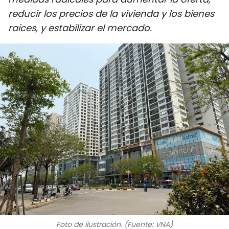
DEPORTES
reducir los precios de la vivienda y los bienes
raíces, y estabilizar el mercado.
VIAJES
PUENTE DE AMISTAD
HISTORIAS MULTIMEDIA
FOTOGRAFÍA
¿QUIÉNES SOMOS?
TIẾNG VIỆT
ENGLISH
中文
Foto de ilustración. (Fuente: VNA)