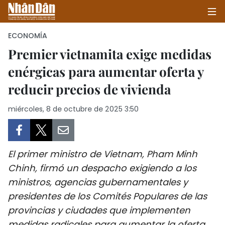
ECONOMÍA
Premier vietnamita exige medidas
enérgicas para aumentar oferta y
INICIO
reducir precios de vivienda
POLÍTICA
miércoles, 8 de octubre de 2025 3:50
ECONOMÍA
SOCIEDAD
El primer ministro de Vietnam, Pham Minh
SALUD - MEDIO AMBIENTE
Chinh, firmó un despacho exigiendo a los
ministros, agencias gubernamentales y
CULTURA - ENTRETENIMIENTO
presidentes de los Comités Populares de las
provincias y ciudades que implementen
INTERNACIONAL
medidas radicales para aumentar la oferta,