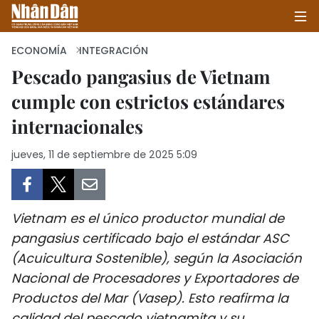
ECONOMÍA
INTEGRACIÓN
Pescado pangasius de Vietnam
cumple con estrictos estándares
INICIO
internacionales
POLÍTICA
jueves, 11 de septiembre de 2025 5:09
ECONOMÍA
SOCIEDAD
Vietnam es el único productor mundial de
SALUD - MEDIO AMBIENTE
pangasius certificado bajo el estándar ASC
(Acuicultura Sostenible), según la Asociación
CULTURA - ENTRETENIMIENTO
Nacional de Procesadores y Exportadores de
Productos del Mar (Vasep). Esto reafirma la
INTERNACIONAL
calidad del pescado vietnamita y su