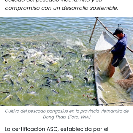
DEPORTES
compromiso con un desarrollo sostenible.
VIAJES
PUENTE DE AMISTAD
HISTORIAS MULTIMEDIA
FOTOGRAFÍA
¿QUIÉNES SOMOS?
TIẾNG VIỆT
Cultivo del pescado pangasius en la provincia vietnamita de
ENGLISH
Dong Thap. (Foto: VNA)
中文
La certificación ASC, establecida por el