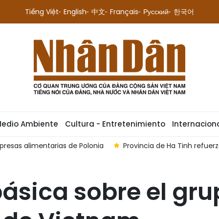
Tiếng Việt
English
中文
Français
Русский
한국어
Medio Ambiente
Cultura - Entretenimiento
Internacion
resas alimentarias de Polonia
Provincia de Ha Tinh refuer
ásica sobre el gru