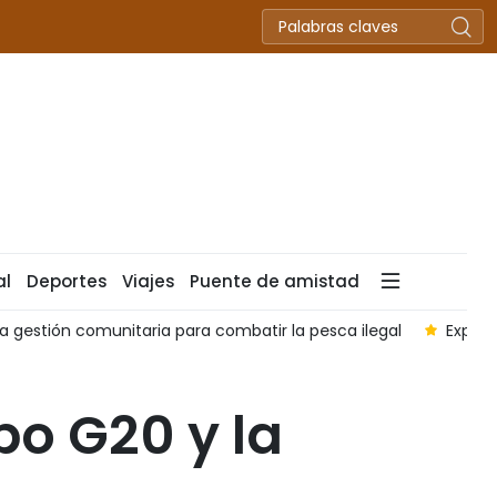
al
Deportes
Viajes
Puente de amistad
za gestión comunitaria para combatir la pesca ilegal
Export
po G20 y la