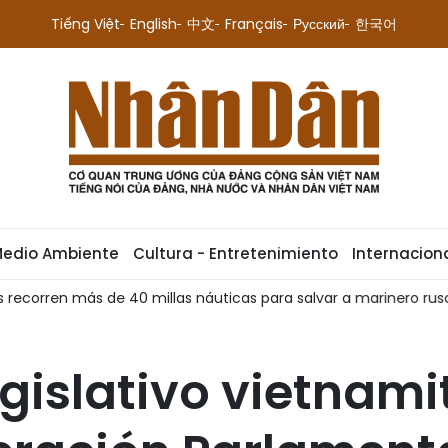
Tiếng Việt
English
中文
Français
Русский
한국어
Medio Ambiente
Cultura - Entretenimiento
Internacion
para salvar a marinero ruso
Nueva central fotovoltaica re
egislativo vietnami