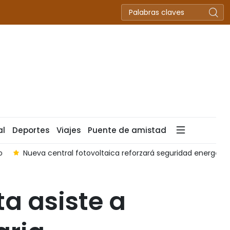
al
Deportes
Viajes
Puente de amistad
forzará seguridad energética de Vietnam
Ciudad Ho Chi Min
ta asiste a