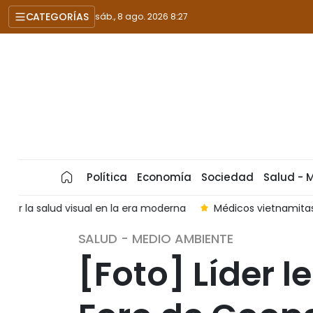
CATEGORÍAS
sáb., 8 ago. 2026 8:27
Política
Economía
Sociedad
Salud - 
a
Médicos vietnamitas recorren más de 40 millas náuticas 
SALUD - MEDIO AMBIENTE
[Foto] Líder l