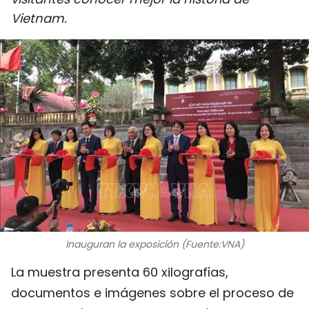
DEPORTES
Vietnam.
VIAJES
PUENTE DE AMISTAD
HISTORIAS MULTIMEDIA
FOTOGRAFÍA
¿QUIÉNES SOMOS?
TIẾNG VIỆT
Inauguran la exposición (Fuente:VNA)
ENGLISH
La muestra presenta 60 xilografías,
documentos e imágenes sobre el proceso de
中文