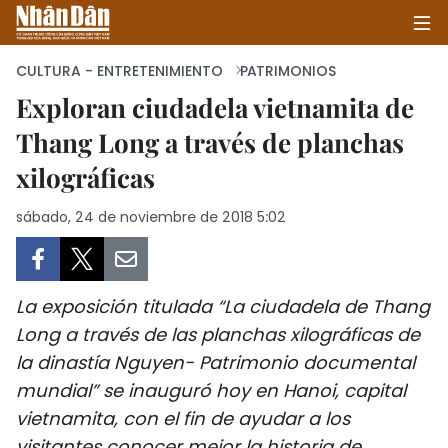
CULTURA - ENTRETENIMIENTO
PATRIMONIOS
Exploran ciudadela vietnamita de
Thang Long a través de planchas
INICIO
xilográficas
POLÍTICA
sábado, 24 de noviembre de 2018 5:02
ECONOMÍA
SOCIEDAD
La exposición titulada “La ciudadela de Thang
SALUD - MEDIO AMBIENTE
Long a través de las planchas xilográficas de
la dinastía Nguyen- Patrimonio documental
CULTURA - ENTRETENIMIENTO
mundial” se inauguró hoy en Hanoi, capital
vietnamita, con el fin de ayudar a los
INTERNACIONAL
visitantes conocer mejor la historia de