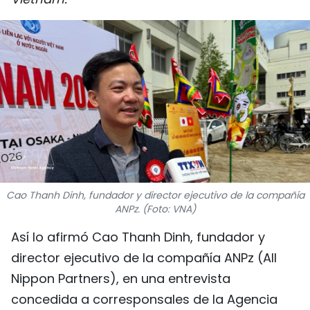
DEPORTES
VIAJES
PUENTE DE AMISTAD
HISTORIAS MULTIMEDIA
FOTOGRAFÍA
¿QUIÉNES SOMOS?
Cao Thanh Dinh, fundador y director ejecutivo de la compañía
ANPz. (Foto: VNA)
TIẾNG VIỆT
Así lo afirmó Cao Thanh Dinh, fundador y
director ejecutivo de la compañía ANPz (All
ENGLISH
Nippon Partners), en una entrevista
中文
concedida a corresponsales de la Agencia