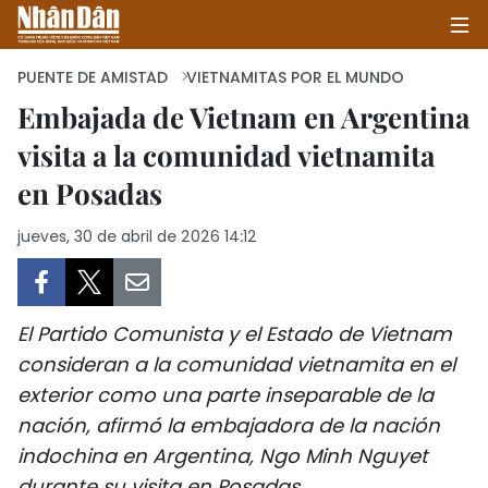
PUENTE DE AMISTAD
VIETNAMITAS POR EL MUNDO
Embajada de Vietnam en Argentina
visita a la comunidad vietnamita
INICIO
en Posadas
POLÍTICA
jueves, 30 de abril de 2026 14:12
ECONOMÍA
SOCIEDAD
El Partido Comunista y el Estado de Vietnam
SALUD - MEDIO AMBIENTE
consideran a la comunidad vietnamita en el
exterior como una parte inseparable de la
CULTURA - ENTRETENIMIENTO
nación, afirmó la embajadora de la nación
indochina en Argentina, Ngo Minh Nguyet
INTERNACIONAL
durante su visita en Posadas.