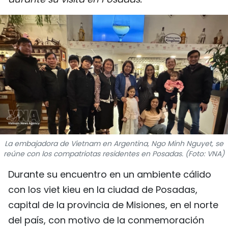
DEPORTES
VIAJES
PUENTE DE AMISTAD
HISTORIAS MULTIMEDIA
FOTOGRAFÍA
¿QUIÉNES SOMOS?
La embajadora de Vietnam en Argentina, Ngo Minh Nguyet, se
reúne con los compatriotas residentes en Posadas. (Foto: VNA)
TIẾNG VIỆT
Durante su encuentro en un ambiente cálido
con los viet kieu en la ciudad de Posadas,
ENGLISH
capital de la provincia de Misiones, en el norte
中文
del país, con motivo de la conmemoración