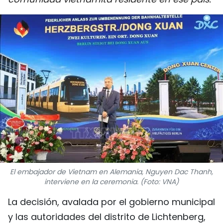
DEPORTES
VIAJES
PUENTE DE AMISTAD
HISTORIAS MULTIMEDIA
FOTOGRAFÍA
¿QUIÉNES SOMOS?
TIẾNG VIỆT
El embajador de Vietnam en Alemania, Nguyen Dac Thanh,
interviene en la ceremonia. (Foto: VNA)
ENGLISH
La decisión, avalada por el gobierno municipal
中文
y las autoridades del distrito de Lichtenberg,