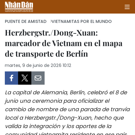
PUENTE DE AMISTAD
VIETNAMITAS POR EL MUNDO
Herzbergstr./Dong-Xuan:
marcador de Vietnam en el mapa
INICIO
de transporte de Berlín
POLÍTICA
martes, 9 de junio de 2026 10:12
ECONOMÍA
SOCIEDAD
La capital de Alemania, Berlín, celebró el 8 de
SALUD - MEDIO AMBIENTE
junio una ceremonia para oficializar el
cambio de nombre de una parada de tranvía
CULTURA - ENTRETENIMIENTO
local a Herzbergstr./Dong-Xuan, hecho que
valida la integración y los aportes de la
INTERNACIONAL
comunidad vietnamita residente en ese país.