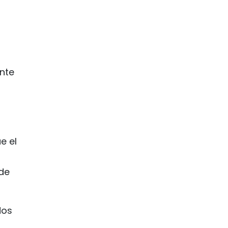
nte
e el
 de
dos