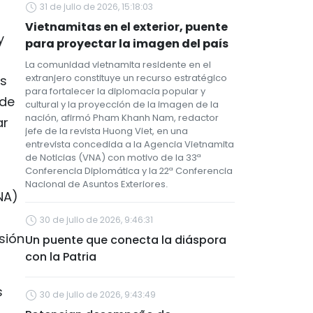
31 de julio de 2026, 15:18:03
Vietnamitas en el exterior, puente
y
para proyectar la imagen del país
La comunidad vietnamita residente en el
extranjero constituye un recurso estratégico
os
para fortalecer la diplomacia popular y
 de
cultural y la proyección de la imagen de la
nación, afirmó Pham Khanh Nam, redactor
ar
jefe de la revista Huong Viet, en una
entrevista concedida a la Agencia Vietnamita
de Noticias (VNA) con motivo de la 33ª
Conferencia Diplomática y la 22ª Conferencia
Nacional de Asuntos Exteriores.
NA)
30 de julio de 2026, 9:46:31
sión
Un puente que conecta la diáspora
con la Patria
s
30 de julio de 2026, 9:43:49