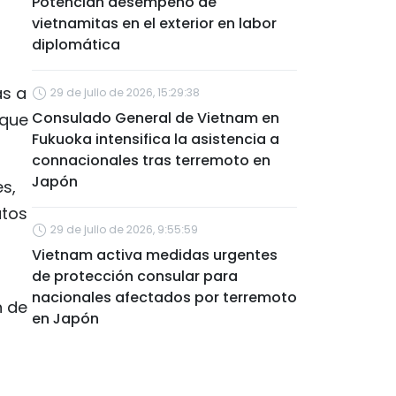
Potencian desempeño de
vietnamitas en el exterior en labor
diplomática
as a
29 de julio de 2026, 15:29:38
Consulado General de Vietnam en
 que
Fukuoka intensifica la asistencia a
connacionales tras terremoto en
Japón
es,
atos
29 de julio de 2026, 9:55:59
Vietnam activa medidas urgentes
de protección consular para
nacionales afectados por terremoto
n de
en Japón