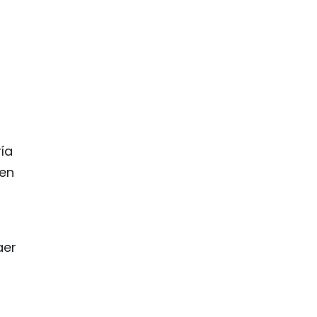
ía
 en
aer