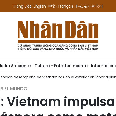
Tiếng Việt
English
中文
Français
Русский
한국어
Medio Ambiente
Cultura - Entretenimiento
Internacion
tencian desempeño de vietnamitas en el exterior en labor diplo
OR EL MUNDO
: Vietnam impulsa