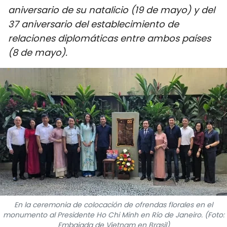
aniversario de su natalicio (19 de mayo) y del
DEPORTES
37 aniversario del establecimiento de
VIAJES
relaciones diplomáticas entre ambos países
(8 de mayo).
PUENTE DE AMISTAD
HISTORIAS MULTIMEDIA
FOTOGRAFÍA
¿QUIÉNES SOMOS?
TIẾNG VIỆT
ENGLISH
En la ceremonia de colocación de ofrendas florales en el
monumento al Presidente Ho Chi Minh en Río de Janeiro. (Foto:
中文
Embajada de Vietnam en Brasil)