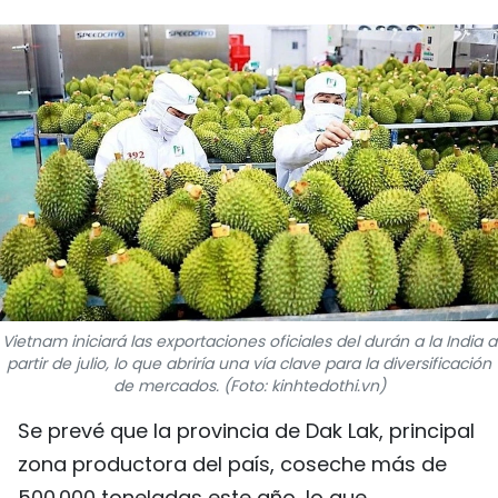
DEPORTES
VIAJES
PUENTE DE AMISTAD
HISTORIAS MULTIMEDIA
FOTOGRAFÍA
¿QUIÉNES SOMOS?
Vietnam iniciará las exportaciones oficiales del durán a la India a
partir de julio, lo que abriría una vía clave para la diversificación
TIẾNG VIỆT
de mercados. (Foto: kinhtedothi.vn)
ENGLISH
Se prevé que la provincia de Dak Lak, principal
zona productora del país, coseche más de
中文
500.000 toneladas este año, lo que