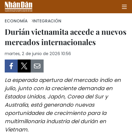
ECONOMÍA
INTEGRACIÓN
Durián vietnamita accede a nuevos
mercados internacionales
INICIO
martes, 2 de junio de 2026 10:56
POLÍTICA
ECONOMÍA
La esperada apertura del mercado indio en
SOCIEDAD
julio, junto con la creciente demanda en
Estados Unidos, Japón, Corea del Sur y
SALUD - MEDIO AMBIENTE
Australia, está generando nuevas
CULTURA - ENTRETENIMIENTO
oportunidades de crecimiento para la
multimillonaria industria del durián en
INTERNACIONAL
Vietnam.