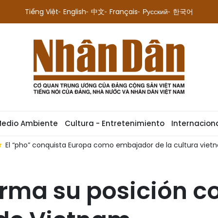
Tiếng Việt
English
中文
Français
Русский
한국어
Medio Ambiente
Cultura - Entretenimiento
Internacion
El “pho” conquista Europa como embajador de la cultura viet
rma su posición c