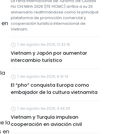
La Feria Internacional de Turismo de Ciudad
Ho Chi Minh 2026 (ITE HCMC) arriba a su 20
aniversario reafirmándose como la principal
plataforma de promoción comercial y
 en
cooperación turística internacional de
Vietnam.
7 de agosto de 2026, 12:43:18
Vietnam y Japón por aumentar
intercambio turístico
la
7 de agosto de 2026, 8:16:14
El “pho” conquista Europa como
embajador de la cultura vietnamita
7 de agosto de 2026, 4:48:35
Vietnam y Turquía impulsan
e la
cooperación en aviación civil
s en