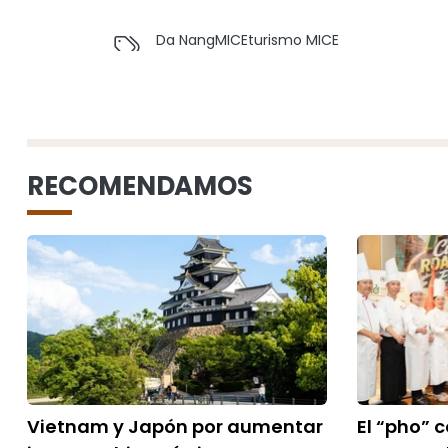
Da Nang
MICE
turismo MICE
RECOMENDAMOS
Vietnam y Japón por aumentar
El “pho” 