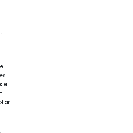
i
de
nes
s e
n
liar