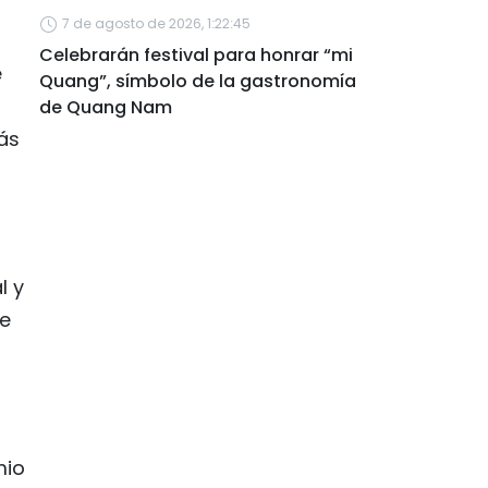
7 de agosto de 2026, 1:22:45
Celebrarán festival para honrar “mi
e
Quang”, símbolo de la gastronomía
de Quang Nam
ás
l y
ue
mio