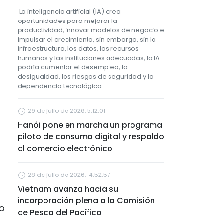
La inteligencia artificial (IA) crea
oportunidades para mejorar la
productividad, innovar modelos de negocio e
impulsar el crecimiento, sin embargo, sin la
infraestructura, los datos, los recursos
humanos y las instituciones adecuadas, la IA
podría aumentar el desempleo, la
desigualdad, los riesgos de seguridad y la
dependencia tecnológica.
29 de julio de 2026, 5:12:01
Hanói pone en marcha un programa
piloto de consumo digital y respaldo
al comercio electrónico
s
28 de julio de 2026, 14:52:57
Vietnam avanza hacia su
incorporación plena a la Comisión
yo
de Pesca del Pacífico