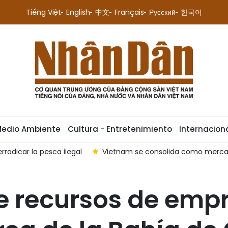
Tiếng Việt
English
中文
Français
Русский
한국어
Medio Ambiente
Cultura - Entretenimiento
Internacion
radicar la pesca ilegal
Vietnam se consolida como mercado
e recursos de emp