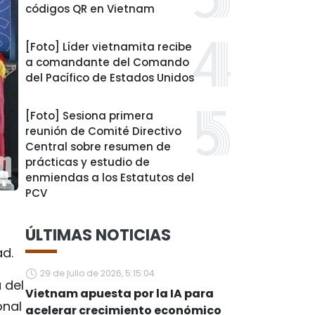
códigos QR en Vietnam
[Foto] Líder vietnamita recibe
a comandante del Comando
del Pacífico de Estados Unidos
[Foto] Sesiona primera
reunión de Comité Directivo
Central sobre resumen de
prácticas y estudio de
enmiendas a los Estatutos del
PCV
ÚLTIMAS NOTICIAS
ad.
29 de julio de 2026, 5:15:04
 del
Vietnam apuesta por la IA para
onal
acelerar crecimiento económico