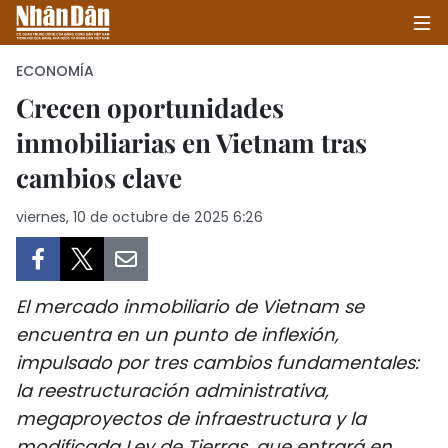
ECONOMÍA
Crecen oportunidades
inmobiliarias en Vietnam tras
INICIO
cambios clave
POLÍTICA
viernes, 10 de octubre de 2025 6:26
ECONOMÍA
SOCIEDAD
El mercado inmobiliario de Vietnam se
SALUD - MEDIO AMBIENTE
encuentra en un punto de inflexión,
impulsado por tres cambios fundamentales:
CULTURA - ENTRETENIMIENTO
la reestructuración administrativa,
megaproyectos de infraestructura y la
INTERNACIONAL
modificada Ley de Tierras, que entrará en