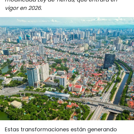
DEPORTES
vigor en 2026.
VIAJES
PUENTE DE AMISTAD
HISTORIAS MULTIMEDIA
FOTOGRAFÍA
¿QUIÉNES SOMOS?
TIẾNG VIỆT
ENGLISH
中文
Estas transformaciones están generando