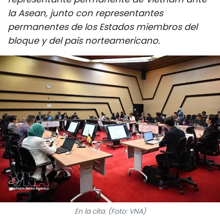
DEPORTES
la Asean, junto con representantes
permanentes de los Estados miembros del
VIAJES
bloque y del país norteamericano.
PUENTE DE AMISTAD
HISTORIAS MULTIMEDIA
FOTOGRAFÍA
¿QUIÉNES SOMOS?
TIẾNG VIỆT
ENGLISH
中文
En la cita. (Foto: VNA)