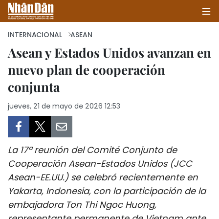
INTERNACIONAL
ASEAN
Asean y Estados Unidos avanzan en
nuevo plan de cooperación
INICIO
conjunta
POLÍTICA
jueves, 21 de mayo de 2026 12:53
ECONOMÍA
SOCIEDAD
La 17ª reunión del Comité Conjunto de
SALUD - MEDIO AMBIENTE
Cooperación Asean-Estados Unidos (JCC
Asean-EE.UU.) se celebró recientemente en
CULTURA - ENTRETENIMIENTO
Yakarta, Indonesia, con la participación de la
embajadora Ton Thi Ngoc Huong,
INTERNACIONAL
representante permanente de Vietnam ante