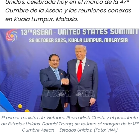
Unidos, celebrada hoy en el marco de la 47ª
DEPORTES
Cumbre de la Asean y las reuniones conexas
en Kuala Lumpur, Malasia.
VIAJES
PUENTE DE AMISTAD
HISTORIAS MULTIMEDIA
FOTOGRAFÍA
¿QUIÉNES SOMOS?
TIẾNG VIỆT
ENGLISH
El primer ministro de Vietnam, Pham Minh Chinh, y el presidente
de Estados Unidos, Donald Trump, se reúnen al margen de la 13ª
Cumbre Asean – Estados Unidos. (Foto: VNA)
中文