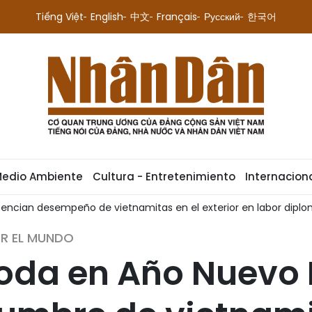
Tiếng Việt
English
中文
Français
Русский
한국어
Medio Ambiente
Cultura - Entretenimiento
Internacion
tencian desempeño de vietnamitas en el exterior en labor diplo
OR EL MUNDO
goda en Año Nuevo 