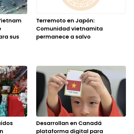
Vietnam
Terremoto en Japón:
e
Comunidad vietnamita
ara sus
permanece a salvo
aídos
Desarrollan en Canadá
en
plataforma digital para