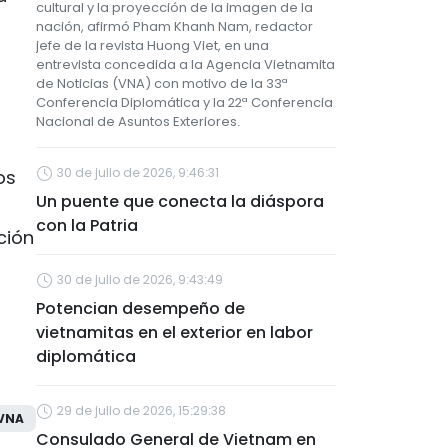
cultural y la proyección de la imagen de la
nación, afirmó Pham Khanh Nam, redactor
jefe de la revista Huong Viet, en una
entrevista concedida a la Agencia Vietnamita
de Noticias (VNA) con motivo de la 33ª
Conferencia Diplomática y la 22ª Conferencia
Nacional de Asuntos Exteriores.
30 de julio de 2026, 9:46:31
os
Un puente que conecta la diáspora
con la Patria
ción
30 de julio de 2026, 9:43:49
Potencian desempeño de
vietnamitas en el exterior en labor
diplomática
29 de julio de 2026, 15:29:38
VNA
Consulado General de Vietnam en