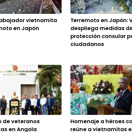
rabajador vietnamita
Terremoto en Japón: 
emoto en Japón
despliega medidas d
protección consular p
ciudadanos
o de veteranos
Homenaje a héroes c
tas en Angola
reúne a vietnamitas 