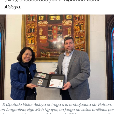
DEPORTES
Aldaya.
VIAJES
PUENTE DE AMISTAD
HISTORIAS MULTIMEDIA
FOTOGRAFÍA
¿QUIÉNES SOMOS?
TIẾNG VIỆT
ENGLISH
El diputado Víctor Aldaya entrega a la embajadora de Vietnam
中文
en Aregentina, Ngo Minh Nguyet, un juego de sellos emitidos por