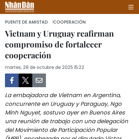
PUENTE DE AMISTAD
COOPERACIÓN
Vietnam y Uruguay reafirman
compromiso de fortalecer
INICIO
cooperación
POLÍTICA
martes, 28 de octubre de 2025 15:22
ECONOMÍA
SOCIEDAD
La embajadora de Vietnam en Argentina,
SALUD - MEDIO AMBIENTE
concurrente en Uruguay y Paraguay, Ngo
Minh Nguyet, sostuvo ayer en Buenos Aires
CULTURA - ENTRETENIMIENTO
una reunión de trabajo con una delegación
del Movimiento de Participación Popular
INTERNACIONAL
(MPP), encabezada por el diputado Víctor