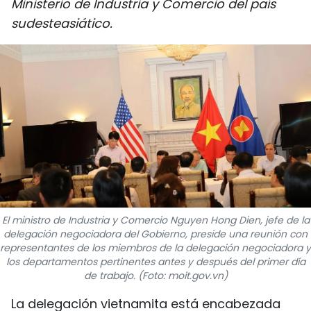
Ministerio de Industria y Comercio del país
DEPORTES
sudesteasiático.
VIAJES
PUENTE DE AMISTAD
HISTORIAS MULTIMEDIA
FOTOGRAFÍA
¿QUIÉNES SOMOS?
El ministro de Industria y Comercio Nguyen Hong Dien, jefe de la
TIẾNG VIỆT
delegación negociadora del Gobierno, preside una reunión con
representantes de los miembros de la delegación negociadora y
ENGLISH
los departamentos pertinentes antes y después del primer día
de trabajo. (Foto: moit.gov.vn)
中文
La delegación vietnamita está encabezada