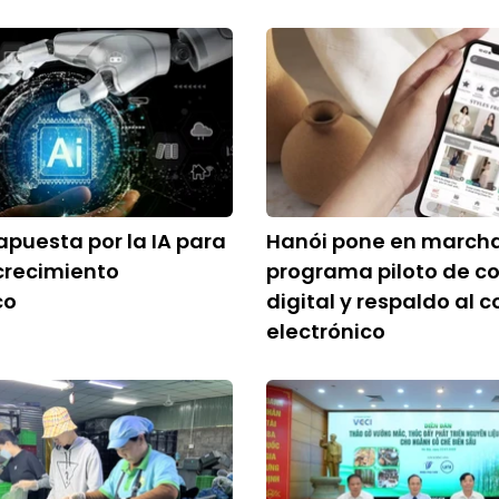
puesta por la IA para
Hanói pone en march
crecimiento
programa piloto de 
co
digital y respaldo al 
electrónico