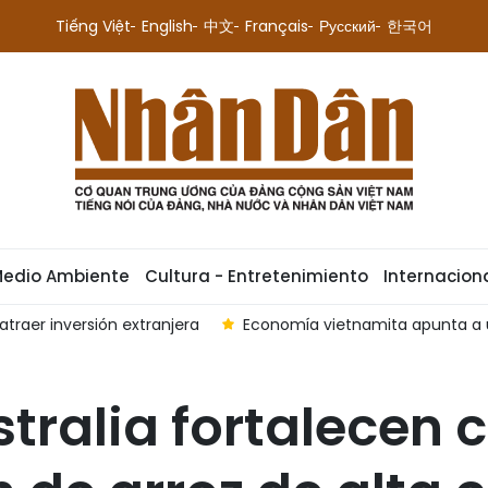
Tiếng Việt
English
中文
Français
Русский
한국어
Medio Ambiente
Cultura - Entretenimiento
Internacion
atraer inversión extranjera
Economía vietnamita apunta a u
tralia fortalecen