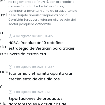
lor
no reglamentada (INDNR), con el propósito
de sancionar todas las infracciones,
contribuir al levantamiento de la advertencia
 mil
de la “tarjeta amarilla” impuesta por la
Comisión Europea y reforzar el prestigio del
sector pesquero vietnamita.
ta
4 de agosto de 2026, 14:41:26
a
HSBC: Resolución 10 redefine
e la
estrategia de Vietnam para atraer
rroz
inversión extranjera
4 de agosto de 2026, 6:12:57
cado
Economía vietnamita apunta a un
crecimiento de dos dígitos
y
4 de agosto de 2026, 3:13:11
Exportaciones de productos
 la
agroforestales y acuáticos de