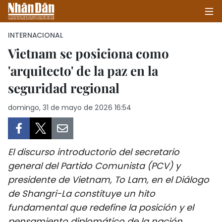
INTERNACIONAL
Vietnam se posiciona como
'arquitecto' de la paz en la
INICIO
seguridad regional
POLÍTICA
domingo, 31 de mayo de 2026 16:54
ECONOMÍA
SOCIEDAD
El discurso introductorio del secretario
SALUD - MEDIO AMBIENTE
general del Partido Comunista (PCV) y
presidente de Vietnam, To Lam, en el Diálogo
CULTURA - ENTRETENIMIENTO
de Shangri-La constituye un hito
fundamental que redefine la posición y el
INTERNACIONAL
pensamiento diplomático de la nación