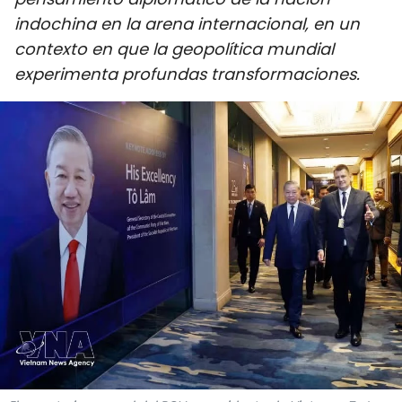
DEPORTES
indochina en la arena internacional, en un
contexto en que la geopolítica mundial
VIAJES
experimenta profundas transformaciones.
PUENTE DE AMISTAD
HISTORIAS MULTIMEDIA
FOTOGRAFÍA
¿QUIÉNES SOMOS?
TIẾNG VIỆT
ENGLISH
中文