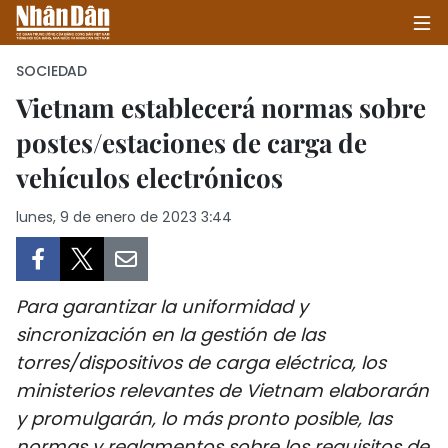
SOCIEDAD
Vietnam establecerá normas sobre
postes/estaciones de carga de
INICIO
vehículos electrónicos
POLÍTICA
lunes, 9 de enero de 2023 3:44
ECONOMÍA
SOCIEDAD
Para garantizar la uniformidad y
SALUD - MEDIO AMBIENTE
sincronización en la gestión de las
torres/dispositivos de carga eléctrica, los
CULTURA - ENTRETENIMIENTO
ministerios relevantes de Vietnam elaborarán
y promulgarán, lo más pronto posible, las
INTERNACIONAL
normas y reglamentos sobre los requisitos de