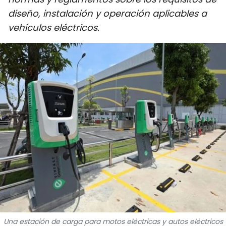
DEPORTES
diseño, instalación y operación aplicables a
vehículos eléctricos.
VIAJES
PUENTE DE AMISTAD
HISTORIAS MULTIMEDIA
FOTOGRAFÍA
¿QUIÉNES SOMOS?
TIẾNG VIỆT
ENGLISH
中文
Una estación de carga para motos eléctricas y autos eléctricos