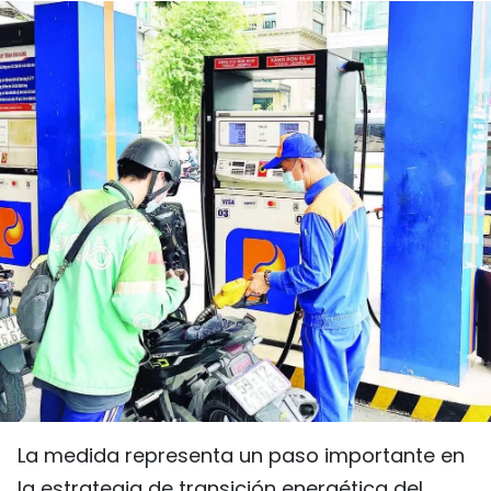
DEPORTES
VIAJES
PUENTE DE AMISTAD
HISTORIAS MULTIMEDIA
FOTOGRAFÍA
¿QUIÉNES SOMOS?
TIẾNG VIỆT
ENGLISH
La medida representa un paso importante en
中文
la estrategia de transición energética del