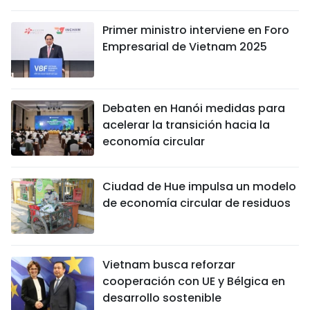
DEPORTES
Primer ministro interviene en Foro
Empresarial de Vietnam 2025
VIAJES
PUENTE DE AMISTAD
Debaten en Hanói medidas para
HISTORIAS MULTIMEDIA
acelerar la transición hacia la
economía circular
FOTOGRAFÍA
Ciudad de Hue impulsa un modelo
¿QUIÉNES SOMOS?
de economía circular de residuos
TIẾNG VIỆT
ENGLISH
Vietnam busca reforzar
cooperación con UE y Bélgica en
中文
desarrollo sostenible