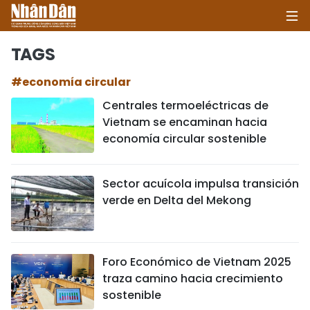
TAGS
#economía circular
INICIO
Centrales termoeléctricas de
Vietnam se encaminan hacia
POLÍTICA
economía circular sostenible
ECONOMÍA
Sector acuícola impulsa transición
SOCIEDAD
verde en Delta del Mekong
SALUD - MEDIO AMBIENTE
CULTURA - ENTRETENIMIENTO
Foro Económico de Vietnam 2025
traza camino hacia crecimiento
INTERNACIONAL
sostenible