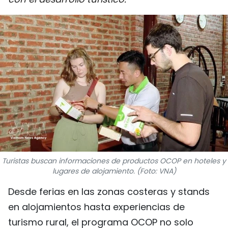
DEPORTES
VIAJES
PUENTE DE AMISTAD
HISTORIAS MULTIMEDIA
FOTOGRAFÍA
¿QUIÉNES SOMOS?
Turistas buscan informaciones de productos OCOP en hoteles y
TIẾNG VIỆT
lugares de alojamiento. (Foto: VNA)
Desde ferias en las zonas costeras y stands
ENGLISH
en alojamientos hasta experiencias de
中文
turismo rural, el programa OCOP no solo