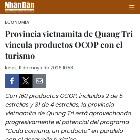
ECONOMÍA
Provincia vietnamita de Quang Tri
vincula productos OCOP con el
INICIO
turismo
POLÍTICA
lunes, 11 de mayo de 2026 10:58
ECONOMÍA
SOCIEDAD
Con 160 productos OCOP, incluidos 2 de 5
SALUD - MEDIO AMBIENTE
estrellas y 31 de 4 estrellas, la provincia
vietnamita de Quang Tri está aprovechando
CULTURA - ENTRETENIMIENTO
progresivamente el potencial del programa
“Cada comuna, un producto” en paralelo
INTERNACIONAL
con el desarrollo turístico.