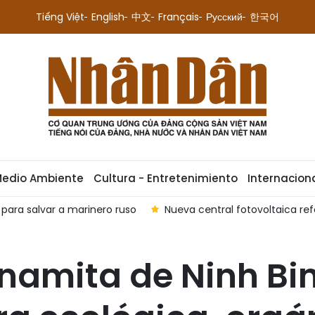
Tiếng Việt
English
中文
Français
Русский
한국어
Medio Ambiente
Cultura - Entretenimiento
Internacion
para salvar a marinero ruso
Nueva central fotovoltaica re
tnamita de Ninh Bi