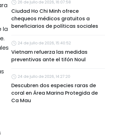
26 de julio de 2026, 16:07:58
ara
Ciudad Ho Chi Minh ofrece
chequeos médicos gratuitos a
beneficiarios de políticas sociales
 la
e.
24 de julio de 2026, 15:40:52
ales
Vietnam refuerza las medidas
preventivas ante el tifón Noul
as
24 de julio de 2026, 14:27:20
Descubren dos especies raras de
coral en Área Marina Protegida de
Ca Mau
s