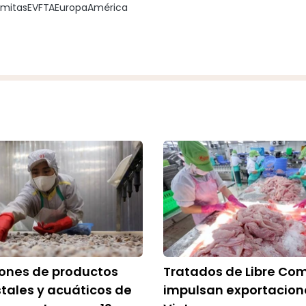
amitas
EVFTA
Europa
América
iones de productos
Tratados de Libre Co
tales y acuáticos de
impulsan exportacion