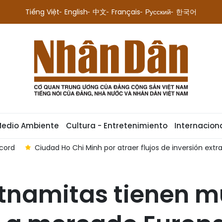
Tiếng Việt
English
中文
Français
Русский
한국어
Medio Ambiente
Cultura - Entretenimiento
Internacion
écord
Ciudad Ho Chi Minh por atraer flujos de inversión extra
etnamitas tienen 