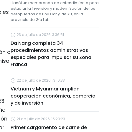
Hanói un memorando de entendimiento para
estudiar la inversión y modernización de los
ales
aeropuertos de Phu Cat y Pleiku, en la
provincia de Gia Lai.
23 de julio de 2026, 3:36:51
Da Nang completa 34
procedimientos administrativos
ón a
especiales para impulsar su Zona
misa
Franca
22 de julio de 2026, 13:10:33
Vietnam y Myanmar amplían
cooperación económica, comercial
23
y de inversión
Año
ión
21 de julio de 2026, 15:29:23
ar
Primer cargamento de carne de