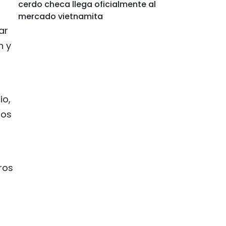
cerdo checa llega oficialmente al
mercado vietnamita
ar
n y
io,
sos
ros