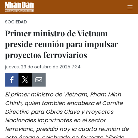
SOCIEDAD
Primer ministro de Vietnam
preside reunión para impulsar
INICIO
proyectos ferroviarios
POLÍTICA
jueves, 23 de octubre de 2025 7:34
ECONOMÍA
SOCIEDAD
El primer ministro de Vietnam, Pham Minh
SALUD - MEDIO AMBIENTE
Chinh, quien también encabeza el Comité
Directivo para Obras Clave y Proyectos
CULTURA - ENTRETENIMIENTO
Nacionales Importantes en el sector
ferroviario, presidió hoy la cuarta reunión de
INTERNACIONAL
este órgano, celebrada en formato híbrido