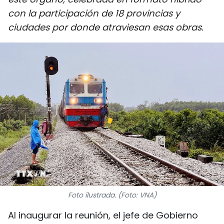
DEPORTES
con la participación de 18 provincias y
ciudades por donde atraviesan esas obras.
VIAJES
PUENTE DE AMISTAD
HISTORIAS MULTIMEDIA
FOTOGRAFÍA
¿QUIÉNES SOMOS?
TIẾNG VIỆT
ENGLISH
Foto ilustrada. (Foto: VNA)
中文
Al inaugurar la reunión, el jefe de Gobierno