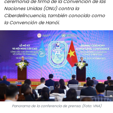
ceremonia de firma de la Convención de las
DEPORTES
Naciones Unidas (ONU) contra la
Ciberdelincuencia, también conocido como
VIAJES
la Convención de Hanói.
PUENTE DE AMISTAD
HISTORIAS MULTIMEDIA
FOTOGRAFÍA
¿QUIÉNES SOMOS?
TIẾNG VIỆT
ENGLISH
Panorama de la conferencia de prensa. (Foto: VNA)
中文