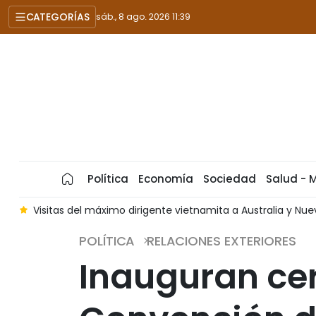
CATEGORÍAS
sáb., 8 ago. 2026 11:39
Política
Economía
Sociedad
Salud - 
n creciente posición de Vietnam
Presidente de Asamblea Naci
POLÍTICA
RELACIONES EXTERIORES
Inauguran ce