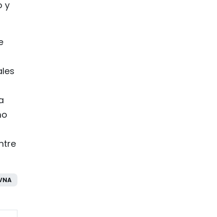
o y
e
ales
a
mo
ntre
VNA