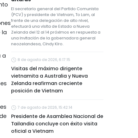
nto
El secretario general del Partido Comunista
(PCV) y presidente de Vietnam, To Lam, al
frente de una delegación de alto nivel,
ones
efectuará una visita de Estado a Nueva
 la
Zelanda del 12 al 14 próximos en respuesta a
una invitación de la gobernadora general
neozelandesa, Cindy Kiro.
a a
8 de agosto de 2026, 6:17:15
Visitas del máximo dirigente
vietnamita a Australia y Nueva
nes
Zelanda reafirman creciente
posición de Vietnam
res
7 de agosto de 2026, 15:42:14
 de
Presidente de Asamblea Nacional de
Tailandia concluye con éxito visita
oficial a Vietnam