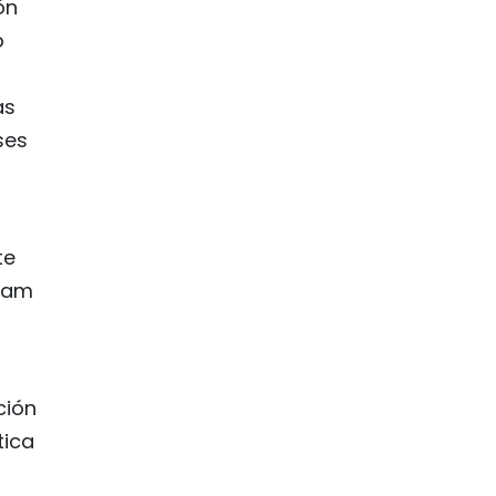
ón
o
as
ses
te
tnam
ción
tica