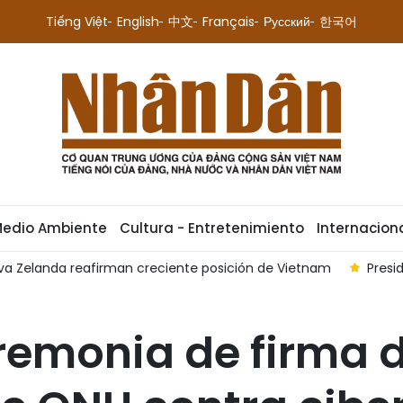
Tiếng Việt
English
中文
Français
Русский
한국어
Medio Ambiente
Cultura - Entretenimiento
Internacion
onal de Tailandia concluye con éxito visita oficial a Vietnam
remonia de firma 