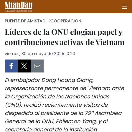
PUENTE DE AMISTAD
COOPERACIÓN
Líderes de la ONU elogian papel y
contribuciones activas de Vietnam
INICIO
viernes, 30 de mayo de 2025 10:23
POLÍTICA
ECONOMÍA
El embajador Dang Hoang Giang,
SOCIEDAD
representante permanente de Vietnam ante
la Organización de las Naciones Unidas
SALUD - MEDIO AMBIENTE
(ONU), realizó recientemente visitas de
CULTURA - ENTRETENIMIENTO
despedida al presidente de la 79ª Asamblea
General de la ONU, Philemon Yang, y al
INTERNACIONAL
secretario general de la institución