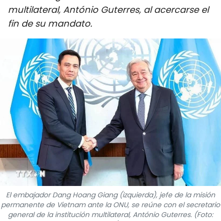
multilateral, António Guterres, al acercarse el
DEPORTES
fin de su mandato.
VIAJES
PUENTE DE AMISTAD
HISTORIAS MULTIMEDIA
FOTOGRAFÍA
¿QUIÉNES SOMOS?
TIẾNG VIỆT
ENGLISH
El embajador Dang Hoang Giang (izquierda), jefe de la misión
permanente de Vietnam ante la ONU, se reúne con el secretario
中文
general de la institución multilateral, António Guterres. (Foto: