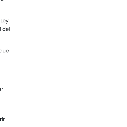
 Ley
 del
 que
er
ir