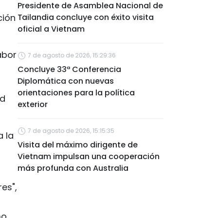
Presidente de Asamblea Nacional de
ción
Tailandia concluye con éxito visita
oficial a Vietnam
abor
7 de agosto de 2026, 15:29:36
Concluye 33ª Conferencia
Diplomática con nuevas
orientaciones para la política
ad
exterior
7 de agosto de 2026, 15:15:35
a la
Visita del máximo dirigente de
Vietnam impulsan una cooperación
más profunda con Australia
res",
mo