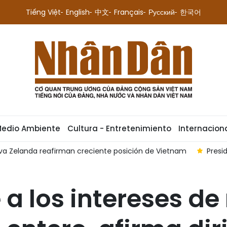
Tiếng Việt
English
中文
Français
Русский
한국어
Medio Ambiente
Cultura - Entretenimiento
Internacion
ueva Zelanda reafirman creciente posición de Vietnam
Presi
e a los intereses d