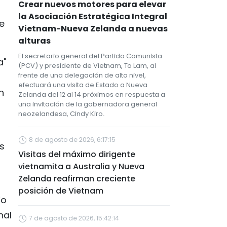
Crear nuevos motores para elevar
la Asociación Estratégica Integral
e
Vietnam-Nueva Zelanda a nuevas
alturas
El secretario general del Partido Comunista
a"
(PCV) y presidente de Vietnam, To Lam, al
frente de una delegación de alto nivel,
efectuará una visita de Estado a Nueva
n
Zelanda del 12 al 14 próximos en respuesta a
una invitación de la gobernadora general
neozelandesa, Cindy Kiro.
8 de agosto de 2026, 6:17:15
s
Visitas del máximo dirigente
vietnamita a Australia y Nueva
Zelanda reafirman creciente
posición de Vietnam
jo
nal
7 de agosto de 2026, 15:42:14