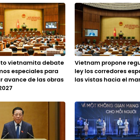
to vietnamita debate
Vietnam propone regu
os especiales para
ley los corredores esp
r avance de las obras
las vistas hacia el ma
2027