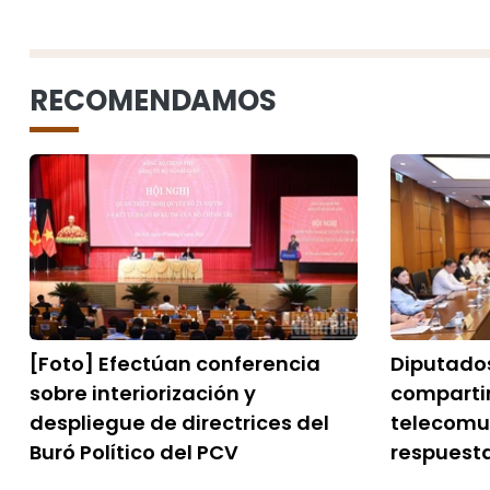
RECOMENDAMOS
[Foto] Efectúan conferencia
Diputado
sobre interiorización y
comparti
despliegue de directrices del
telecomu
Buró Político del PCV
respuest