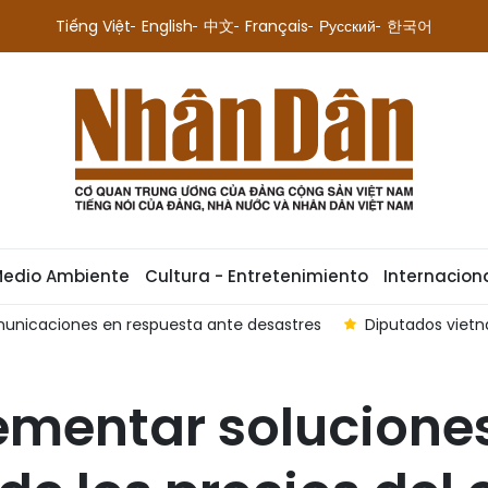
Tiếng Việt
English
中文
Français
Русский
한국어
Medio Ambiente
Cultura - Entretenimiento
Internacion
municaciones en respuesta ante desastres
Diputados vietna
ementar soluciones