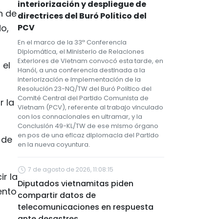
interiorización y despliegue de
n de
directrices del Buró Político del
o,
PCV
En el marco de la 33ª Conferencia
Diplomática, el Ministerio de Relaciones
Exteriores de Vietnam convocó esta tarde, en
 el
Hanói, a una conferencia destinada a la
interiorización e implementación de la
Resolución 23-NQ/TW del Buró Político del
Comité Central del Partido Comunista de
r la
Vietnam (PCV), referente al trabajo vinculado
con los connacionales en ultramar, y la
Conclusión 49-KL/TW de ese mismo órgano
en pos de una eficaz diplomacia del Partido
 de
en la nueva coyuntura.
7 de agosto de 2026, 11:08:15
r la
Diputados vietnamitas piden
ento
compartir datos de
telecomunicaciones en respuesta
ante desastres