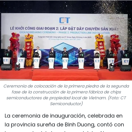
DEPORTES
VIAJES
PUENTE DE AMISTAD
HISTORIAS MULTIMEDIA
FOTOGRAFÍA
¿QUIÉNES SOMOS?
Ceremonia de colocación de la primera piedra de la segunda
fase de la construcción de la primera fábrica de chips
TIẾNG VIỆT
semiconductores de propiedad local de Vietnam. (Foto: CT
Semiconductor)
ENGLISH
La ceremonia de inauguración, celebrada en
la provincia sureña de Binh Duong, contó con
中文