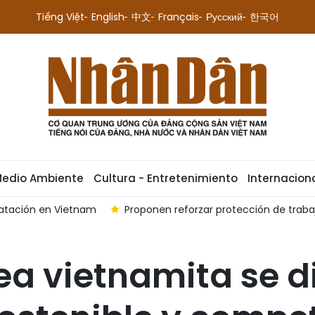
Tiếng Việt
English
中文
Français
Русский
한국어
Medio Ambiente
Cultura - Entretenimiento
Internacion
ratación en Vietnam
Proponen reforzar protección de traba
tea vietnamita se d