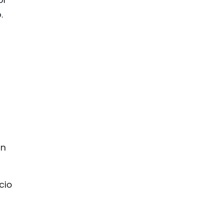
.
ón
cio