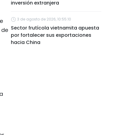
inversión extranjera
3 de agosto de 2026, 10:55:10
de
Sector frutícola vietnamita apuesta
 de
por fortalecer sus exportaciones
hacia China
ea
or