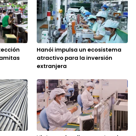
tección
Hanói impulsa un ecosistema
namitas
atractivo para la inversión
extranjera