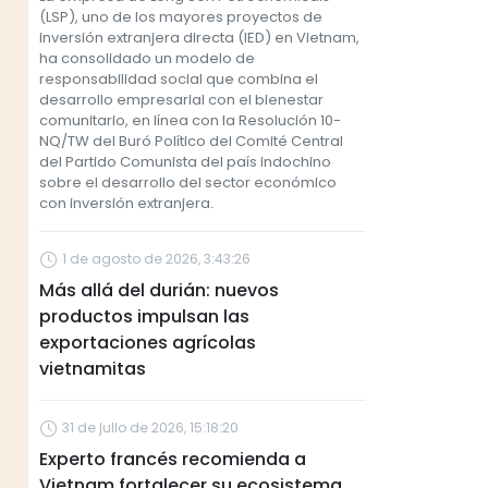
(LSP), uno de los mayores proyectos de
inversión extranjera directa (IED) en Vietnam,
ha consolidado un modelo de
responsabilidad social que combina el
desarrollo empresarial con el bienestar
comunitario, en línea con la Resolución 10-
NQ/TW del Buró Político del Comité Central
del Partido Comunista del país indochino
sobre el desarrollo del sector económico
con inversión extranjera.
1 de agosto de 2026, 3:43:26
Más allá del durián: nuevos
productos impulsan las
exportaciones agrícolas
vietnamitas
31 de julio de 2026, 15:18:20
Experto francés recomienda a
Vietnam fortalecer su ecosistema