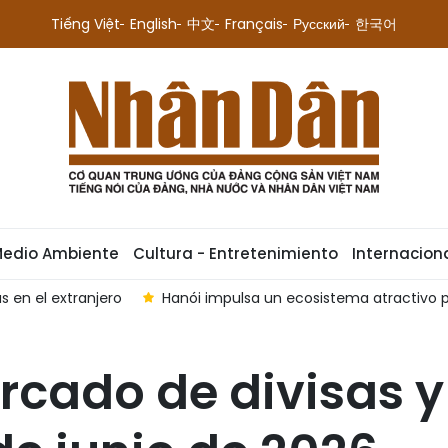
Tiếng Việt
English
中文
Français
Русский
한국어
Medio Ambiente
Cultura - Entretenimiento
Internacion
s en el extranjero
Hanói impulsa un ecosistema atractivo pa
ercado de divisas y