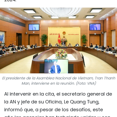
DEPORTES
VIAJES
PUENTE DE AMISTAD
HISTORIAS MULTIMEDIA
FOTOGRAFÍA
¿QUIÉNES SOMOS?
El presidente de la Asamblea Nacional de Vietnam, Tran Thanh
Man, interviene en la reunión. (Foto: VNA)
TIẾNG VIỆT
Al intervenir en la cita, el secretario general de
ENGLISH
la AN y jefe de su Oficina, Le Quang Tung,
informó que, a pesar de los desafíos, este
中文