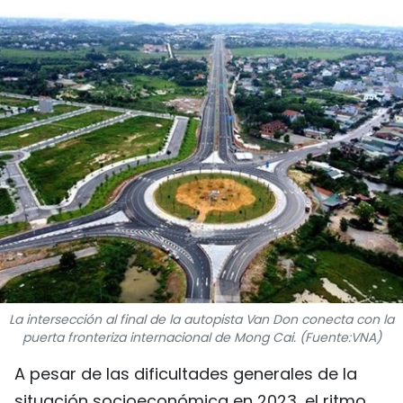
DEPORTES
VIAJES
PUENTE DE AMISTAD
HISTORIAS MULTIMEDIA
FOTOGRAFÍA
¿QUIÉNES SOMOS?
TIẾNG VIỆT
La intersección al final de la autopista Van Don conecta con la
puerta fronteriza internacional de Mong Cai. (Fuente:VNA)
ENGLISH
A pesar de las dificultades generales de la
中文
situación socioeconómica en 2023, el ritmo