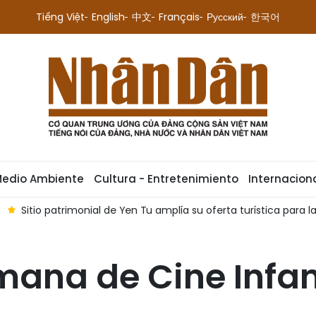
Tiếng Việt
English
中文
Français
Русский
한국어
Medio Ambiente
Cultura - Entretenimiento
Internacion
Sitio patrimonial de Yen Tu amplía su oferta turística para
ana de Cine Infan