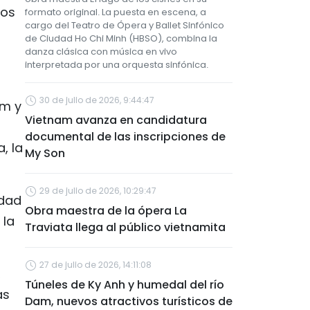
nos
formato original. La puesta en escena, a
cargo del Teatro de Ópera y Ballet Sinfónico
de Ciudad Ho Chi Minh (HBSO), combina la
danza clásica con música en vivo
interpretada por una orquesta sinfónica.
30 de julio de 2026, 9:44:47
am y
Vietnam avanza en candidatura
documental de las inscripciones de
, la
My Son
29 de julio de 2026, 10:29:47
edad
Obra maestra de la ópera La
 la
Traviata llega al público vietnamita
27 de julio de 2026, 14:11:08
,
Túneles de Ky Anh y humedal del río
as
Dam, nuevos atractivos turísticos de