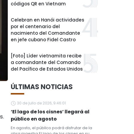
códigos QR en Vietnam
Celebran en Hanói actividades
por el centenario del
nacimiento del Comandante
en jefe cubano Fidel Castro
[Foto] Líder vietnamita recibe
a comandante del Comando
del Pacífico de Estados Unidos
ÚLTIMAS NOTICIAS
30 de julio de 2026, 9:46:01
‘El lago de los cisnes’ llegará al
s.
público en agosto
En agosto, el público podrá disfrutar de la
obra maestra El lago de los cisnes en su