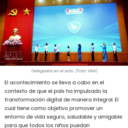
DEPORTES
VIAJES
PUENTE DE AMISTAD
HISTORIAS MULTIMEDIA
FOTOGRAFÍA
Delegados en el acto. (Foto: VNA)
¿QUIÉNES SOMOS?
El acontecimiento se lleva a cabo en el
contexto de que el país ha impulsado la
TIẾNG VIỆT
transformación digital de manera integral. El
ENGLISH
cual tiene como objetivo promover un
entorno de vida seguro, saludable y amigable
中文
para que todos los niños puedan