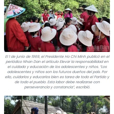
El 1 de junio de 1969, el Presidente Ho Chi Minh publicó en el
periódico Nhan Dan el artículo Elevar la responsabilidad en
el cuidado y educación de los adolescentes y niños. “Los
adolescentes y niños son los futuros dueños del país. Por
ello, cuidarlos y educarlos bien es tarea de todo el Partido y
de todo el pueblo. Esta labor debe realizarse con
perseverancia y constancia”, escribió.