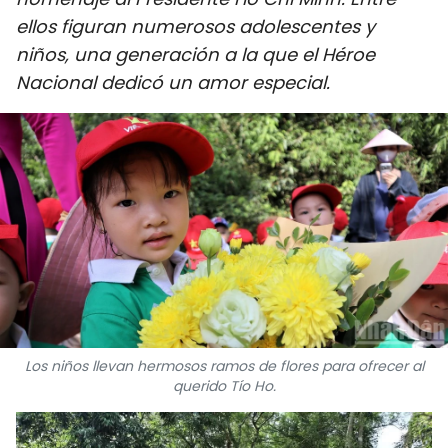
DEPORTES
ellos figuran numerosos adolescentes y
niños, una generación a la que el Héroe
VIAJES
Nacional dedicó un amor especial.
PUENTE DE AMISTAD
HISTORIAS MULTIMEDIA
FOTOGRAFÍA
¿QUIÉNES SOMOS?
TIẾNG VIỆT
Los niños llevan hermosos ramos de flores para ofrecer al
ENGLISH
querido Tío Ho.
中文