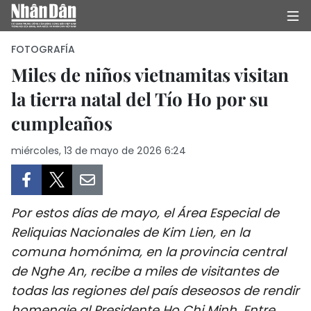
FOTOGRAFÍA
Miles de niños vietnamitas visitan
la tierra natal del Tío Ho por su
INICIO
cumpleaños
POLÍTICA
miércoles, 13 de mayo de 2026 6:24
ECONOMÍA
SOCIEDAD
Por estos días de mayo, el Área Especial de
SALUD - MEDIO AMBIENTE
Reliquias Nacionales de Kim Lien, en la
comuna homónima, en la provincia central
CULTURA - ENTRETENIMIENTO
de Nghe An, recibe a miles de visitantes de
todas las regiones del país deseosos de rendir
INTERNACIONAL
homenaje al Presidente Ho Chi Minh. Entre