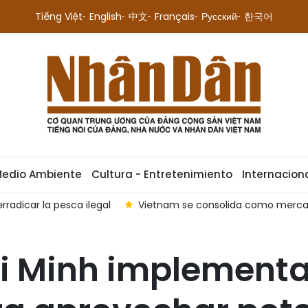
Tiếng Việt
English
中文
Français
Русский
한국어
Medio Ambiente
Cultura - Entretenimiento
Internacion
radicar la pesca ilegal
Vietnam se consolida como mercado
i Minh implementa