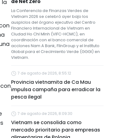
de Net Zero
 la
La Conferencia de Finanzas Verdes de
Vietnam 2026 se celebró ayer bajo los
auspicios del órgano ejecutivo del Centro
 con
Financiero Internacional de Vietnam en
na
Ciudad Ho Chi Minh (VIFC-HCMC), en
coordinación con el banco comercial de
 una
acciones Nam A Bank, FiinGroup y el Instituto
Global para el Crecimiento Verde (GGGI) en
Vietnam.
7 de agosto de 2026, 8:55:12
Provincia vietnamita de Ca Mau
 con
impulsa campaña para erradicar la
pesca ilegal
e
7 de agosto de 2026, 8:09:30
es
Vietnam se consolida como
mercado prioritario para empresas
alimentarias de Polonia