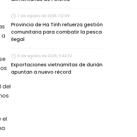
7 de agosto de 2026, 1:12:09
Provincia de Ha Tinh refuerza gestión
as
comunitaria para combatir la pesca
 a
ilegal
6 de agosto de 2026, 11:44:32
se
Exportaciones vietnamitas de durián
los
apuntan a nuevo récord
 del
rnos
 el
na