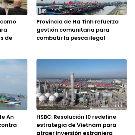
a como
Provincia de Ha Tinh refuerza
ara
gestión comunitaria para
s de
combatir la pesca ilegal
de An
HSBC: Resolución 10 redefine
contra
estrategia de Vietnam para
atraer inversión extranjera