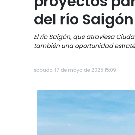
proyectos pa
del río Saigón
El río Saigón, que atraviesa Ciud
también una oportunidad estratég
sábado, 17 de mayo de 2025 15:09