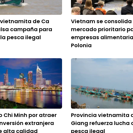
 vietnamita de Ca
Vietnam se consolid
lsa campaña para
mercado prioritario p
 la pesca ilegal
empresas alimentaria
Polonia
 Chi Minh por atraer
Provincia vietnamita 
inversión extranjera
Giang refuerza lucha 
e alta calidad
pesca ilegal