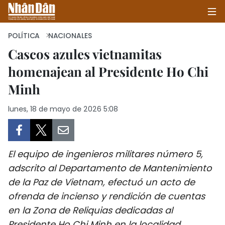
POLÍTICA
NACIONALES
Cascos azules vietnamitas
homenajean al Presidente Ho Chi
INICIO
Minh
POLÍTICA
lunes, 18 de mayo de 2026 5:08
ECONOMÍA
SOCIEDAD
El equipo de ingenieros militares número 5,
SALUD - MEDIO AMBIENTE
adscrito al Departamento de Mantenimiento
de la Paz de Vietnam, efectuó un acto de
CULTURA - ENTRETENIMIENTO
ofrenda de incienso y rendición de cuentas
en la Zona de Reliquias dedicadas al
INTERNACIONAL
Presidente Ho Chi Minh en la localidad