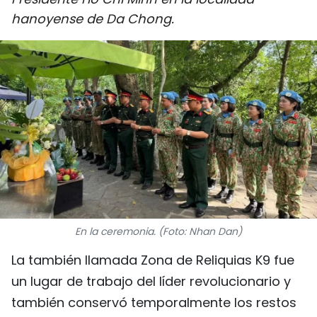
DEPORTES
hanoyense de Da Chong.
VIAJES
PUENTE DE AMISTAD
HISTORIAS MULTIMEDIA
FOTOGRAFÍA
¿QUIÉNES SOMOS?
En la ceremonia. (Foto: Nhan Dan)
TIẾNG VIỆT
La también llamada Zona de Reliquias K9 fue
ENGLISH
un lugar de trabajo del líder revolucionario y
中文
también conservó temporalmente los restos