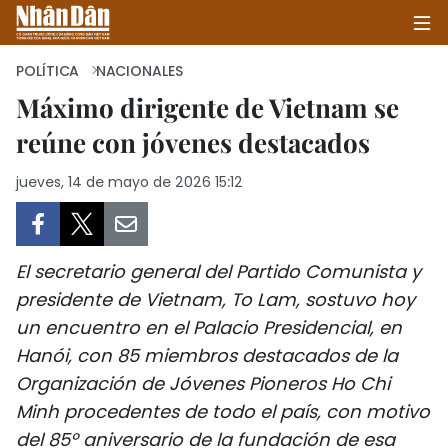
POLÍTICA
NACIONALES
Máximo dirigente de Vietnam se
reúne con jóvenes destacados
INICIO
jueves, 14 de mayo de 2026 15:12
POLÍTICA
ECONOMÍA
El secretario general del Partido Comunista y
SOCIEDAD
presidente de Vietnam, To Lam, sostuvo hoy
un encuentro en el Palacio Presidencial, en
SALUD - MEDIO AMBIENTE
Hanói, con 85 miembros destacados de la
CULTURA - ENTRETENIMIENTO
Organización de Jóvenes Pioneros Ho Chi
Minh procedentes de todo el país, con motivo
INTERNACIONAL
del 85º aniversario de la fundación de esa