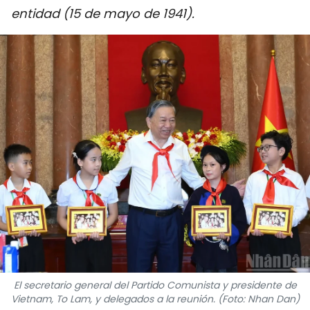
entidad (15 de mayo de 1941).
DEPORTES
VIAJES
PUENTE DE AMISTAD
HISTORIAS MULTIMEDIA
FOTOGRAFÍA
¿QUIÉNES SOMOS?
TIẾNG VIỆT
ENGLISH
El secretario general del Partido Comunista y presidente de
中文
Vietnam, To Lam, y delegados a la reunión. (Foto: Nhan Dan)