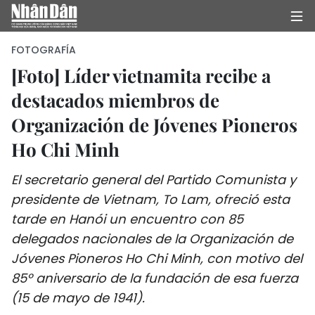
FOTOGRAFÍA
[Foto] Líder vietnamita recibe a
destacados miembros de
INICIO
Organización de Jóvenes Pioneros
POLÍTICA
Ho Chi Minh
ECONOMÍA
El secretario general del Partido Comunista y
SOCIEDAD
presidente de Vietnam, To Lam, ofreció esta
tarde en Hanói un encuentro con 85
SALUD - MEDIO AMBIENTE
delegados nacionales de la Organización de
Jóvenes Pioneros Ho Chi Minh, con motivo del
CULTURA - ENTRETENIMIENTO
85º aniversario de la fundación de esa fuerza
(15 de mayo de 1941).
INTERNACIONAL