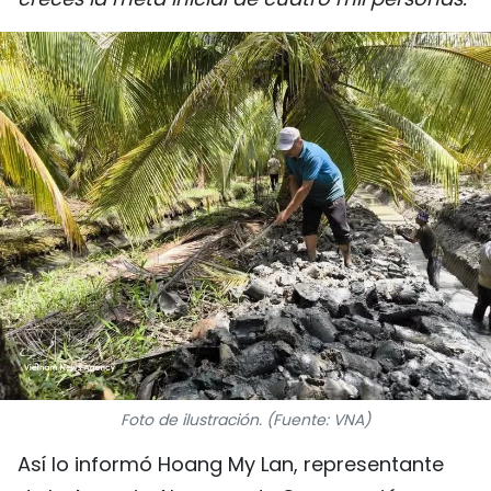
DEPORTES
VIAJES
PUENTE DE AMISTAD
HISTORIAS MULTIMEDIA
FOTOGRAFÍA
¿QUIÉNES SOMOS?
TIẾNG VIỆT
ENGLISH
Foto de ilustración. (Fuente: VNA)
Así lo informó Hoang My Lan, representante
中文