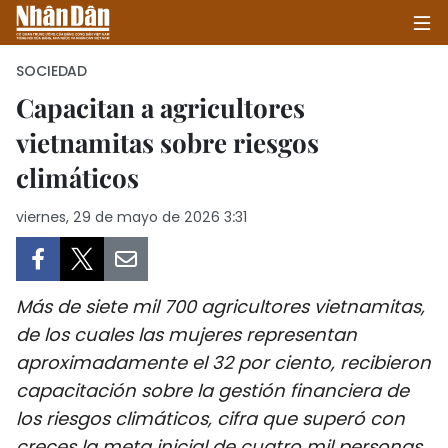
SOCIEDAD
Capacitan a agricultores
vietnamitas sobre riesgos
INICIO
climáticos
POLÍTICA
viernes, 29 de mayo de 2026 3:31
ECONOMÍA
SOCIEDAD
Más de siete mil 700 agricultores vietnamitas,
SALUD - MEDIO AMBIENTE
de los cuales las mujeres representan
aproximadamente el 32 por ciento, recibieron
CULTURA - ENTRETENIMIENTO
capacitación sobre la gestión financiera de
los riesgos climáticos, cifra que superó con
INTERNACIONAL
creces la meta inicial de cuatro mil personas.